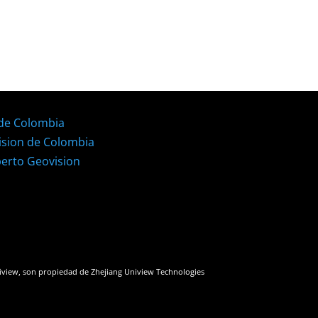
 de Colombia
ision de Colombia
perto Geovision
iview, son propiedad de Zhejiang Uniview Technologies