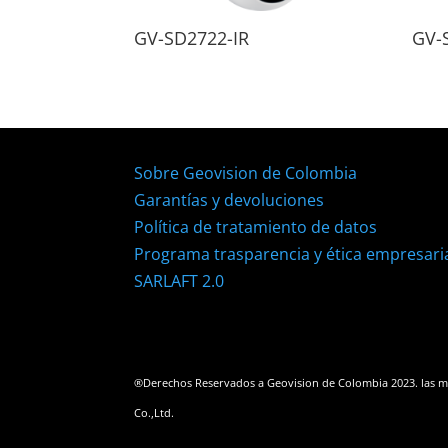
GV-SD2722-IR
GV-
Sobre Geovision de Colombia
Garantías y devoluciones
Política de tratamiento de datos
Programa trasparencia y ética empresari
SARLAFT 2.0
®Derechos Reservados a Geovision de Colombia 2023. las m
Co.,Ltd.