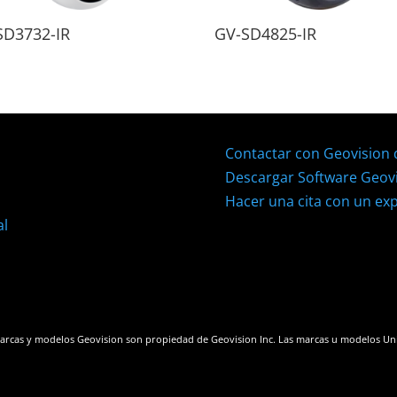
SD3732-IR
GV-SD4825-IR
Contactar con Geovision
Descargar Software Geov
Hacer una cita con un ex
al
arcas y modelos Geovision son propiedad de Geovision Inc. Las marcas u modelos Un