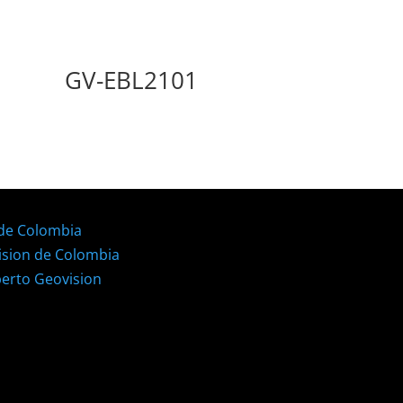
GV-EBL2101
 de Colombia
ision de Colombia
perto Geovision