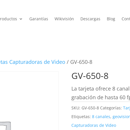
roductos
Garantías
Wikivisión
Descargas
Blog
Con
etas Capturadoras de Video
/ GV-650-8
GV-650-8
La tarjeta ofrece 8 cana
grabación de hasta 60 fp
SKU:
GV-650-8
Categorías:
Tar
Etiquetas:
8 canales
,
geovisio
Capturadoras de Video