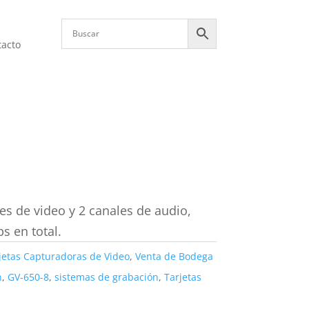
tacto
les de video y 2 canales de audio,
s en total.
jetas Capturadoras de Video
,
Venta de Bodega
n
,
GV-650-8
,
sistemas de grabación
,
Tarjetas