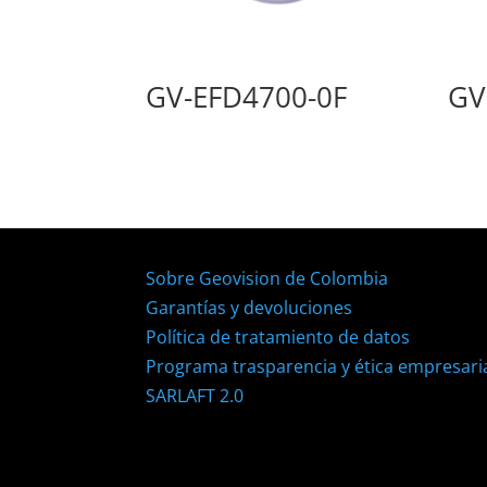
GV-EFD4700-0F
GV
Sobre Geovision de Colombia
Garantías y devoluciones
Política de tratamiento de datos
Programa trasparencia y ética empresari
SARLAFT 2.0