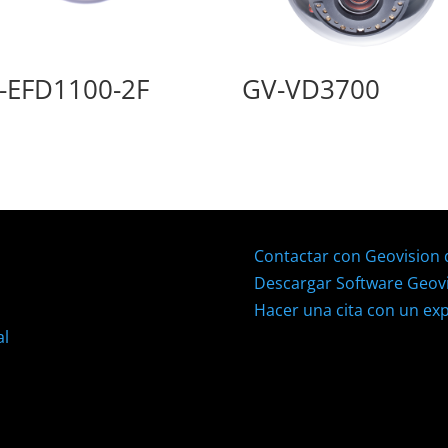
-EFD1100-2F
GV-VD3700
Contactar con Geovision
Descargar Software Geov
Hacer una cita con un ex
al