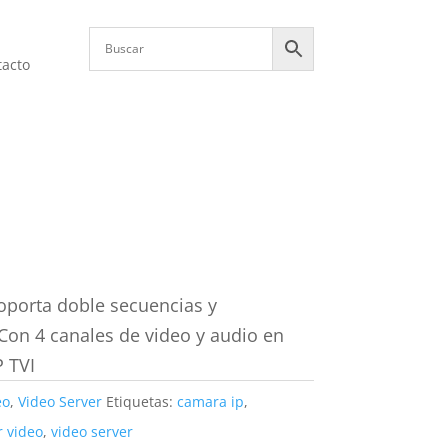
tacto
oporta doble secuencias y
 Con 4 canales de video y audio en
 TVI
eo
,
Video Server
Etiquetas:
camara ip
,
r video
,
video server