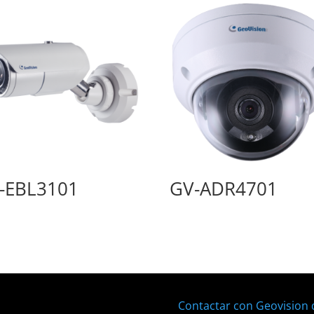
-EBL3101
GV-ADR4701
Contactar con Geovision