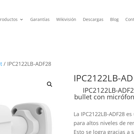
roductos
Garantías
Wikivisión
Descargas
Blog
Con
t
/ IPC2122LB-ADF28
IPC2122LB-AD
IPC2122LB-ADF28
bullet con micrófon
La IPC2122LB-ADF28 es 
para altos niveles de r
Esto se logra gracias a