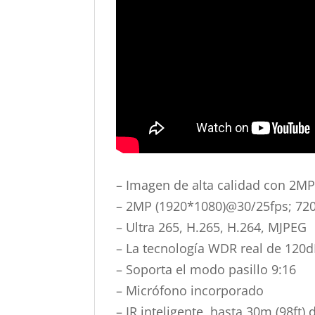
– Imagen de alta calidad con 2MP
– 2MP (1920*1080)@30/25fps; 72
– Ultra 265, H.265, H.264, MJPEG
– La tecnología WDR real de 120d
– Soporta el modo pasillo 9:16
– Micrófono incorporado
– IR inteligente, hasta 30m (98ft) 