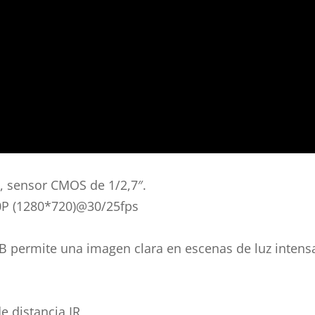
, sensor CMOS de 1/2,7″.
0P (1280*720)@30/25fps
B permite una imagen clara en escenas de luz intens
de distancia IR