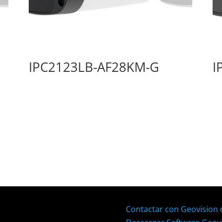
IPC2123LB-AF28KM-G
I
Contactar con Geovision