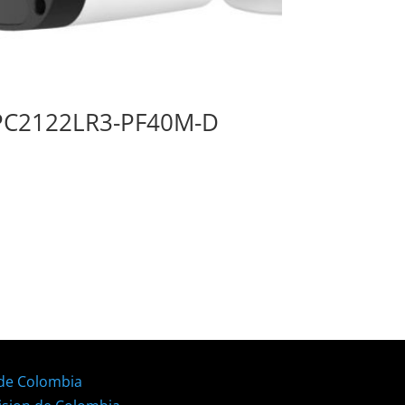
PC2122LR3-PF40M-D
 de Colombia