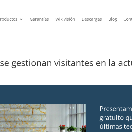
roductos
Garantías
Wikivisión
Descargas
Blog
Con
 se gestionan visitantes en la ac
Presentam
gratuito q
últimas te