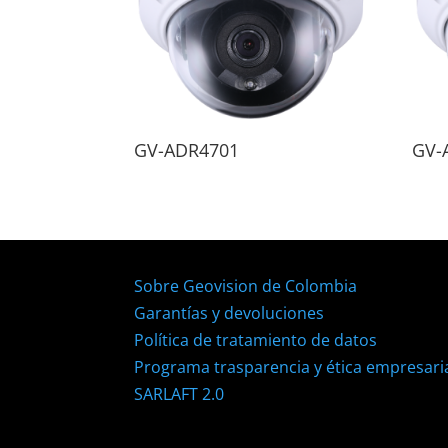
GV-ADR4701
GV-
Sobre Geovision de Colombia
Garantías y devoluciones
Política de tratamiento de datos
Programa trasparencia y ética empresari
SARLAFT 2.0