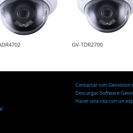
ADR4702
GV-TDR2700
Contactar con Geovision
Descargar Software Geov
Hacer una cita con un ex
al