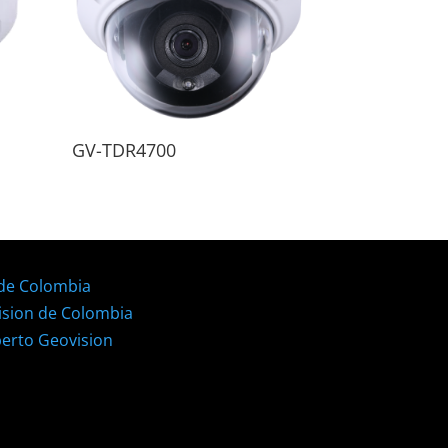
GV-TDR4700
 de Colombia
ision de Colombia
perto Geovision